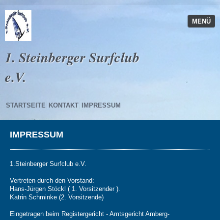
MENÜ
1. Steinberger Surfclub
e.V.
STARTSEITE
KONTAKT
IMPRESSUM
IMPRESSUM
1.Steinberger Surfclub e.V.
Vertreten durch den Vorstand:
Hans-Jürgen Stöckl ( 1. Vorsitzender ).
Katrin Schminke (2. Vorsitzende)
Eingetragen beim Registergericht - Amtsgericht Amberg-