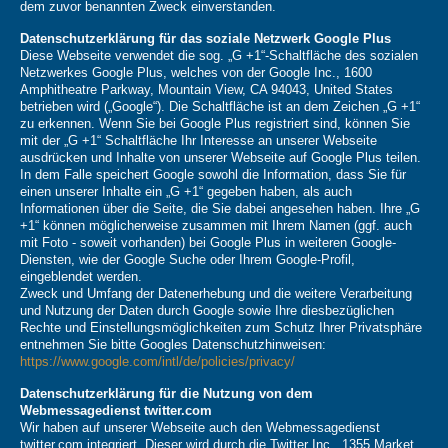
dem zuvor benannten Zweck einverstanden.
Datenschutzerklärung für das soziale Netzwerk Google Plus
Diese Webseite verwendet die sog. „G +1“-Schaltfläche des sozialen
Netzwerkes Google Plus, welches von der Google Inc., 1600
Amphitheatre Parkway, Mountain View, CA 94043, United States
betrieben wird („Google“). Die Schaltfläche ist an dem Zeichen „G +1“
zu erkennen. Wenn Sie bei Google Plus registriert sind, können Sie
mit der „G +1“ Schaltfläche Ihr Interesse an unserer Webseite
ausdrücken und Inhalte von unserer Webseite auf Google Plus teilen.
In dem Falle speichert Google sowohl die Information, dass Sie für
einen unserer Inhalte ein „G +1“ gegeben haben, als auch
Informationen über die Seite, die Sie dabei angesehen haben. Ihre „G
+1“ können möglicherweise zusammen mit Ihrem Namen (ggf. auch
mit Foto - soweit vorhanden) bei Google Plus in weiteren Google-
Diensten, wie der Google Suche oder Ihrem Google-Profil,
eingeblendet werden.
Zweck und Umfang der Datenerhebung und die weitere Verarbeitung
und Nutzung der Daten durch Google sowie Ihre diesbezüglichen
Rechte und Einstellungsmöglichkeiten zum Schutz Ihrer Privatsphäre
entnehmen Sie bitte Googles Datenschutzhinweisen:
https://www.google.com/intl/de/policies/privacy/
Datenschutzerklärung für die Nutzung von dem
Webmessagedienst twitter.com
Wir haben auf unserer Webseite auch den Webmessagedienst
twitter.com integriert. Dieser wird durch die Twitter Inc., 1355 Market