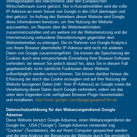
Vertragsstaaten des Abkommens über den Europäischen
Wirtschaftsraum zuvor gekürzt. Nur in Ausnahmefällen wird die volle
IP-Adresse an einen Server von Google in den USA übertragen und
dort gekürzt. Im Auftrag des Betreibers dieser Website wird Google
diese Informationen benutzen, um Ihre Nutzung der Website
auszuwerten, um Reports über die Websiteaktivitäten
zusammenzustellen und um weitere mit der Websitenutzung und der
Internetnutzung verbundene Dienstleistungen gegenüber dem
Websitebetreiber zu erbringen. Die im Rahmen von Google Analytics
von Ihrem Browser übermittelte IP-Adresse wird nicht mit anderen
Daten von Google zusammengeführt. Sie können die Speicherung der
Cookies durch eine entsprechende Einstellung Ihrer Browser-Software
verhindern; wir weisen Sie jedoch darauf hin, dass Sie in diesem Fall
gegebenenfalls nicht sämtliche Funktionen dieser Website
vollumfänglich werden nutzen können. Sie können darüber hinaus die
Erfassung der durch das Cookie erzeugten und auf Ihre Nutzung der
Website bezogenen Daten (inkl. Ihrer IP-Adresse) an Google sowie die
Verarbeitung dieser Daten durch Google verhindern, indem sie das
unter dem folgenden Link verfügbare Browser-Plugin herunterladen
und installieren:
http://tools.google.com/dlpage/gaoptout?hl=de
Datenschutzerklärung für den Webanzeigendienst Google
Adsense
Diese Website benutzt Google Adsense, einen Webanzeigendienst der
Google Inc., USA ("Google"). Google Adsense verwendet sog.
"Cookies" (Textdateien), die auf Ihrem Computer gespeichert werden
und die eine Analyse der Benutzung der Website durch Sie ermöglicht.